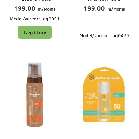
199,00
199,00
m/Moms
m/Moms
Model/varenr.:
ag0051
Læg i kurv
Model/varenr.:
ag0479