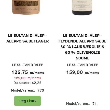
LE SULTAN D´ALEP -
LE SULTAN D´ALEP -
ALEPPO SÆBEFLAGER
FLYDENDE ALEPPO SÆBE
30 % LAURBÆROLIE &
60 % OLIVENOLIE
500ML
LE SULTAN D´ALEP
LE SULTAN D´ALEP
126,75
159,00
m/Moms
m/Moms
169,00
m/Moms
Du sparer:
42,25
Model/varenr.:
770
Læg i kurv
Model/varenr.:
711