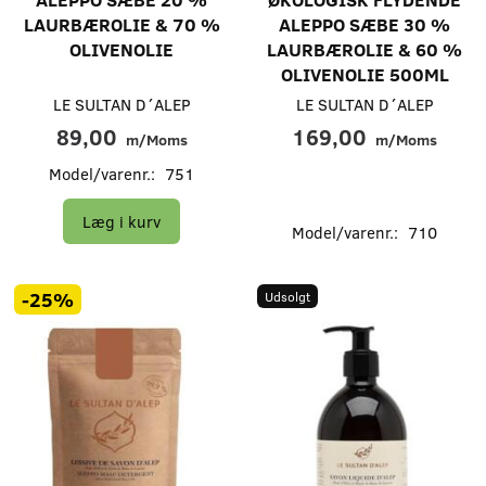
LAURBÆROLIE & 70 %
ALEPPO SÆBE 30 %
OLIVENOLIE
LAURBÆROLIE & 60 %
OLIVENOLIE 500ML
LE SULTAN D´ALEP
LE SULTAN D´ALEP
89,00
169,00
m/Moms
m/Moms
Model/varenr.:
751
Læg i kurv
Model/varenr.:
710
-25%
Udsolgt