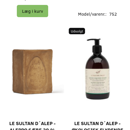
Læg i kurv
Model/varenr.:
752
Udsolgt
LE SULTAN D´ALEP -
LE SULTAN D´ALEP -
ALEPPO SÆBE 20 %
ØKOLOGISK FLYDENDE