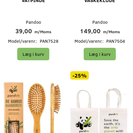
VATPINDE
VASKEKLUDE
Pandoo
Pandoo
39,00
149,00
m/Moms
m/Moms
Model/varenr.:
PAN7528
Model/varenr.:
PAN7504
Læg i kurv
Læg i kurv
-25%