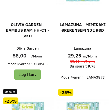
OLIVIA GARDEN -
LAMAZUNA - MIMIKAKI
BAMBUS KAM HH-C1 -
ØRERENSEPIND I RØD
ØKO
Olivia Garden
Lamazuna
58,00
29,25
m/Moms
m/Moms
39,00
m/Moms
Model/varenr.:
OG0506
Du sparer:
9,75
Læg i kurv
Model/varenr.:
LAMA3873
-25%
Udsolgt
-25%