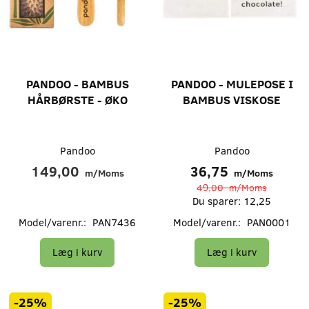
PANDOO - BAMBUS
PANDOO - MULEPOSE I
HÅRBØRSTE - ØKO
BAMBUS VISKOSE
Pandoo
Pandoo
149,00
36,75
m/Moms
m/Moms
49,00
m/Moms
Du sparer:
12,25
Model/varenr.:
PAN7436
Model/varenr.:
PAN0001
Læg i kurv
Læg i kurv
-25%
-25%