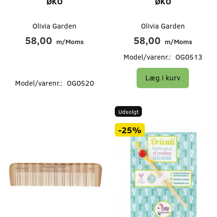
ØKO
ØKO
Olivia Garden
Olivia Garden
58,00
58,00
m/Moms
m/Moms
Model/varenr.:
OG0513
Læg i kurv
Model/varenr.:
OG0520
Udsolgt
-25%