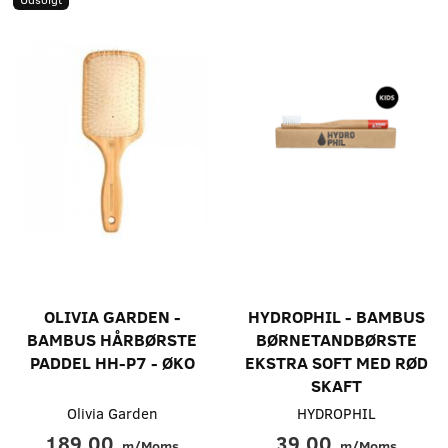
OLIVIA GARDEN -
HYDROPHIL - BAMBUS
BAMBUS HÅRBØRSTE
BØRNETANDBØRSTE
PADDEL HH-P7 - ØKO
EKSTRA SOFT MED RØD
SKAFT
Olivia Garden
HYDROPHIL
189,00
39,00
m/Moms
m/Moms