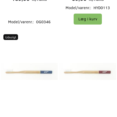
Model/varenr.:
HYD0113
Læg i kurv
Model/varenr.:
OG0346
Udsolgt