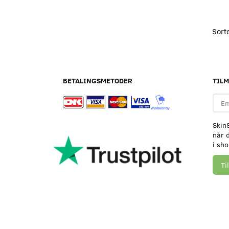
Sort
BETALINGSMETODER
TIL
Emai
adre
Skin
når d
i sh
Ti