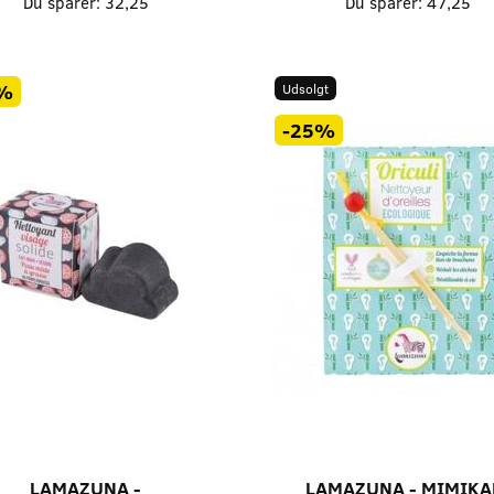
Du sparer:
32,25
Du sparer:
47,25
-25%
-25%
%
Udsolgt
-25%
-
MEN´S GROOMING -
MEN´S GROOM
E MED SILKE
ANSIGTSCREME TIL MÆND-
AFTERSHAVE 
THISTLER & BLACK PEPPER
THISTLER & 
89,25
89,25
ms
m/Moms
m/Moms
oms
119,00
m/Moms
119,00
m/Mo
2,50
Du sparer:
29,75
Du sparer:
29
Læg i kurv
Læg i kurv
LAMAZUNA -
LAMAZUNA - MIMIKA