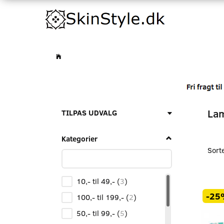
La
Skifte
TILPAS UDVALG
filter
Kategorier
Sort
10,- til 49,-
(
3
)
-25
100,- til 199,-
(
2
)
50,- til 99,-
(
5
)