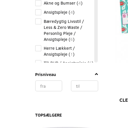
Akne og Bumser
(
4
)
Ansigtspleje
(
4
)
Bæredygtig Livsstil /
Less & Zero Waste /
Personlig Pleje /
Ansigtspleje
(
6
)
Herre Lækkert /
Ansigtspleje
(
1
)
TILBUD / Ansigtspleje
(
6
)
Ansigtsrens & peeling
(
5
)
Prisniveau
Badeværelset
(
4
)
Bambus
(
3
)
Bæredygtig Livsstil /
CLE
Less & Zero Waste /
Personlig Pleje /
TOPSÆLGERE
Barbering
(
3
)
Personlig pleje /