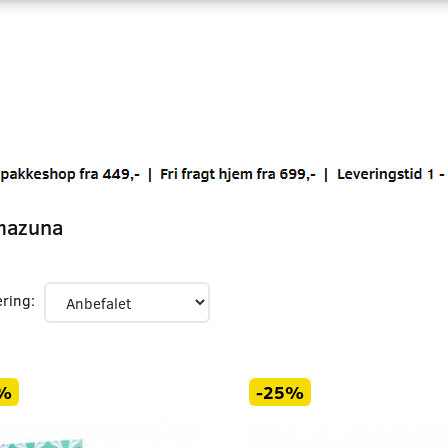
mazuna
ering:
%
-25%