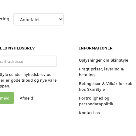
ering:
MELD NYHEDSBREV
INFORMATIONER
l-
Oplysninger om SkinStyle
sse
Fragt priser, levering &
Style sender nyhedsbrev ud
betaling
er er gode tilbud og nye vare
Betingelser & Vilkår for køb
oppen.
hos SkinStyle
lmeld
Afmeld
Fortrolighed og
persondatapolitik
Kontakt os