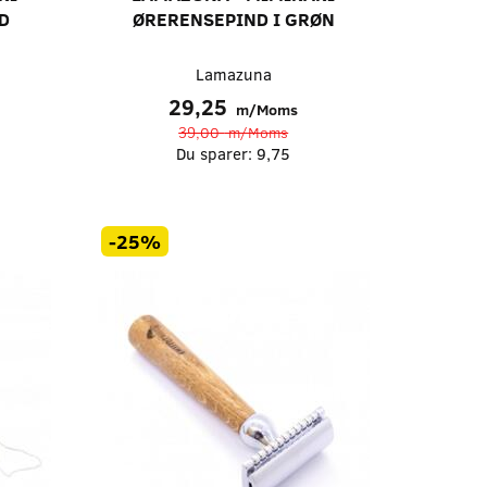
D
ØRERENSEPIND I GRØN
Lamazuna
29,25
m/Moms
39,00
m/Moms
Du sparer:
9,75
-25%