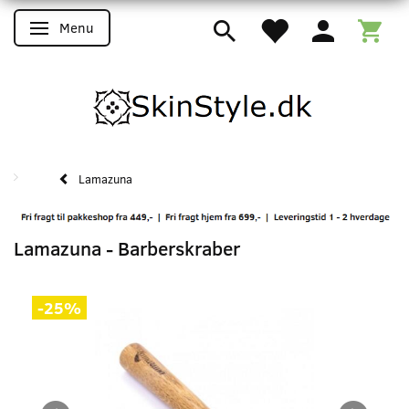
Menu
Skifte navigation
Lamazuna
Lamazuna - Barberskraber
-25%