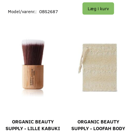
Læg i kurv
Model/varenr.:
OBS2687
ORGANIC BEAUTY
ORGANIC BEAUTY
SUPPLY - LILLE KABUKI
SUPPLY - LOOFAH BODY