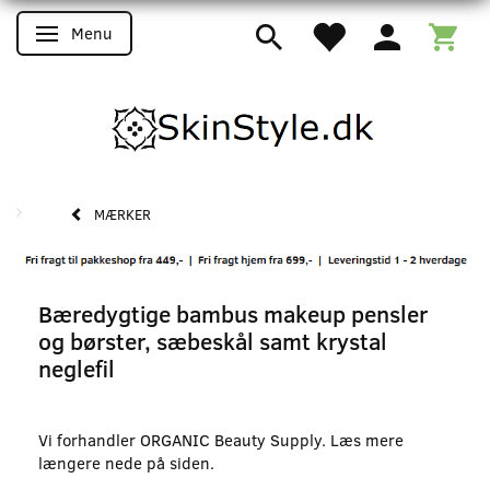
Menu
Skifte navigation
MÆRKER
Bæredygtige bambus makeup pensler
og børster, sæbeskål samt krystal
neglefil
Vi forhandler ORGANIC Beauty Supply. Læs mere
længere nede på siden.