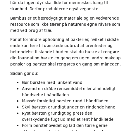
hår da ingen dyr skal lide for menneskes hang til
skønhed. Derfor produkterne også veganske.
Bambus er et bæredygtigt materiale og en vedvarende
ressource som ikke tærer på naturens egne råvare som
med ved brug af træ.
For at forhindre ophobning af bakterier, hvilket i sidste
ende kan føre til uønskede udbrud af urenheder og
betændelse tilstande i huden skal du huske at rengøre
din foundation børste en gang om ugen, andre makeup
pensler og børster skal rengøres en gang om måneden.
Sådan gør du:
Gør børsten med lunkent vand
Anvend en dråbe rensemiddel eller almindeligt
håndsæbe i håndfladen
Massér forsigtigt børsten rund i håndfladen
Skyl børsten grundigt under en rindende hane
Ryst børsten grundigt og press den
overskydende fugt ud med et rent håndklæde.
Form børstehovedet og lad den tørre gerne