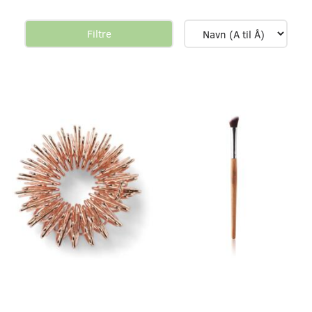
Filtre