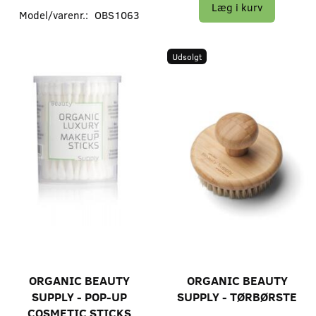
Læg i kurv
Model/varenr.:
OBS1063
Udsolgt
ORGANIC BEAUTY
ORGANIC BEAUTY
SUPPLY - POP-UP
SUPPLY - TØRBØRSTE
COSMETIC STICKS