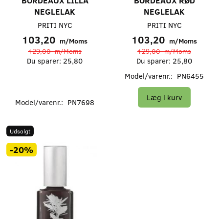
BORDEAUX LILLA
BORDEAUX RØD
NEGLELAK
NEGLELAK
PRITI NYC
PRITI NYC
103,20
103,20
m/Moms
m/Moms
129,00
m/Moms
129,00
m/Moms
Du sparer:
25,80
Du sparer:
25,80
Model/varenr.:
PN6455
Læg i kurv
Model/varenr.:
PN7698
Udsolgt
-20%