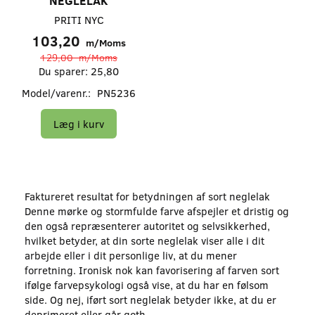
NEGLELAK
PRITI NYC
103,20
m/Moms
129,00
m/Moms
Du sparer:
25,80
Model/varenr.:
PN5236
Læg i kurv
Faktureret resultat for betydningen af sort neglelak
Denne mørke og stormfulde farve afspejler et dristig og
den også repræsenterer autoritet og selvsikkerhed,
hvilket betyder, at din sorte neglelak viser alle i dit
arbejde eller i dit personlige liv, at du mener
forretning. Ironisk nok kan favorisering af farven sort
ifølge farvepsykologi også vise, at du har en følsom
side. Og nej, iført sort neglelak betyder ikke, at du er
deprimeret eller går goth.