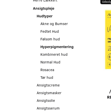
Udsolg
Ansigtspleje
Hudtyper
Akne og Bumser
Fedtet Hud
Følsom hud
Hyperpigmentering
Kombineret hud
Normal Hud
Rosacea
Tør hud
Ansigtscreme
Ansigtsmasker
R
Ansigtsolie
Ansigtsserum