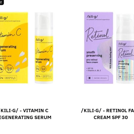
t
/KILI∙G/ - VITAMIN C
/KILI∙G/ - RETINOL F
EGENERATING SERUM
CREAM SPF 30