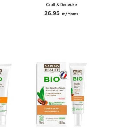
Croll & Denecke
Læg i kurv
Læg i kurv
26,95
m/Moms