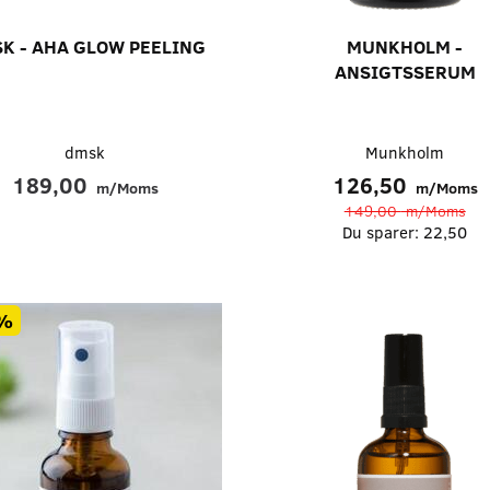
K - AHA GLOW PEELING
MUNKHOLM -
ANSIGTSSERUM
dmsk
Munkholm
189,00
126,50
m/Moms
m/Moms
149,00
m/Moms
Du sparer:
22,50
%