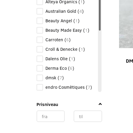
Alteya Organics
(
1
)
Australian Gold
(
4
)
Beauty Angel
(
1
)
Beauty Made Easy
(
1
)
Carroten
(
6
)
Croll & Denecke
(
1
)
Dalens Olie
(
1
)
DM
Derma Eco
(
6
)
dmsk
(
7
)
endro Cosmètiques
(
7
)
IDUN Minerals
(
2
)
Prisniveau
kilig
(
9
)
Lamazuna
(
1
)
LAVINDE COPENHAGEN
(
2
)