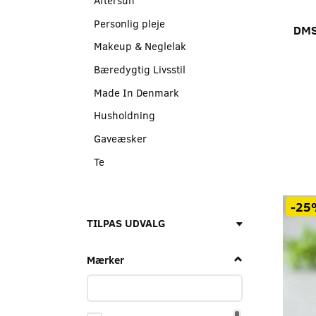
Personlig pleje
DMS
Makeup & Neglelak
Bæredygtig Livsstil
Made In Denmark
Husholdning
Gaveæsker
Te
-25
Skifte
TILPAS UDVALG
filter
Mærker