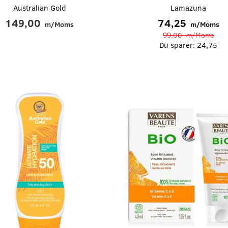
Australian Gold
Lamazuna
Se produktet
Se produktet
149,00
74,25
m/Moms
m/Moms
99,00
m/Moms
Du sparer:
24,75