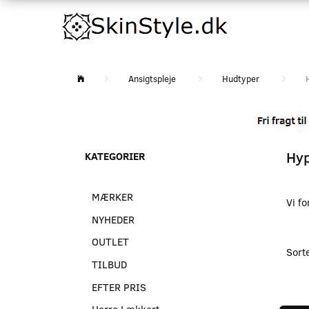
Ansigtspleje
Hudtyper
Hyp
KATEGORIER
MÆRKER
Vi f
NYHEDER
OUTLET
Sort
TILBUD
EFTER PRIS
Herre Lækkert