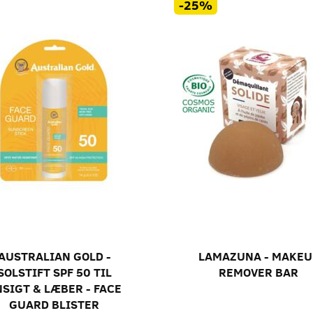
-25%
Udsolgt
Udsolgt
ETINOL FACE
COSMOMEDIA -
DMSK - AHA 
30
AFRENSNINGS SVAMPE TIL
ANSIGTET
AUSTRALIAN GOLD -
LAMAZUNA - MAKEU
19,00
189,00
SOLSTIFT SPF 50 TIL
REMOVER BAR
ms
m/Moms
m/Mom
SIGT & LÆBER - FACE
GUARD BLISTER