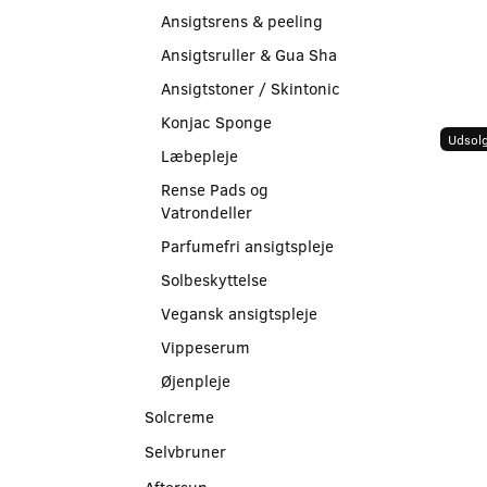
Ansigtsrens & peeling
Ansigtsruller & Gua Sha
Ansigtstoner / Skintonic
Konjac Sponge
Udsolg
Læbepleje
Rense Pads og
Vatrondeller
Parfumefri ansigtspleje
Solbeskyttelse
Vegansk ansigtspleje
Vippeserum
Øjenpleje
Solcreme
Selvbruner
Aftersun