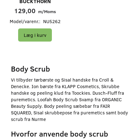
BUCKTHORN
129,00
m/Moms
Model/varenr.:
NU5262
Læg i kurv
Body Scrub
Vi tilbyder tørbørste og Sisal handske fra Croll &
Denecke. Ion børste fra KLAPP Cosmetics, Skrubbe
handske og peeling klud fra Toockies. Dusch-Fluff fra
puremetics. Loofah Body Scrub Svamp fra ORGANIC
Beauty Supply. Body peeling sæbebar fra FAIR
SQUARED, Sisal skrubbepose fra puremetics samt body
scrub fra Nurme
Hvorfor anvende body scrub