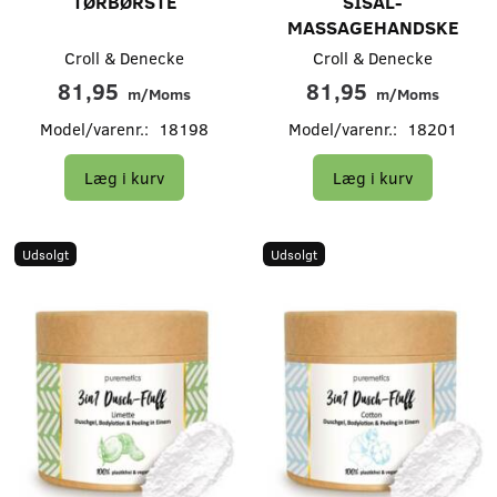
TØRBØRSTE
SISAL-
MASSAGEHANDSKE
Croll & Denecke
Croll & Denecke
81,95
81,95
m/Moms
m/Moms
Model/varenr.:
18198
Model/varenr.:
18201
Læg i kurv
Læg i kurv
Udsolgt
Udsolgt