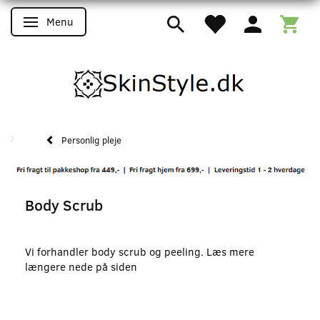
Menu
Skifte navigation
Personlig pleje
Body Scrub
Vi forhandler body scrub og peeling. Læs mere
længere nede på siden