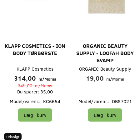
KLAPP COSMETICS - ION
ORGANIC BEAUTY
BODY TØRBØRSTE
SUPPLY - LOOFAH BODY
SVAMP
KLAPP Cosmetics
ORGANIC Beauty Supply
314,00
19,00
m/Moms
m/Moms
349,00
m/Moms
Du sparer:
35,00
Model/varenr.:
KC6654
Model/varenr.:
OBS7021
Læg i kurv
Læg i kurv
Udsolgt