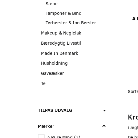
Sæbe
Tamponer & Bind
A 
Tørbørster & Ion Børster
Makeup & Neglelak
Bæredygtig Livsstil
Made In Denmark
Husholdning
Gaveæsker
Te
Sort
Skifte
TILPAS UDVALG
Kr
filter
Mærker
i ægt
De h
A Pure Mind
(
3
)