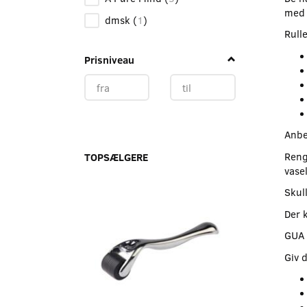
med 
dmsk
(
1
)
Rull
Prisniveau
Anbe
Reng
TOPSÆLGERE
vasel
Skull
-25%
Der k
GUA 
Giv 