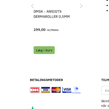
DMSK - ANSIGTS
A PURE MIND
DERMAROLLER 0,5MM
MASSAGERUL
JADE
299,00
149,25
m/Moms
m/Mo
199,00
m/M
Du sparer:
4
Læg i kurv
Læg i kurv
BETALINGSMETODER
TIL
Emai
adre
Skin
når d