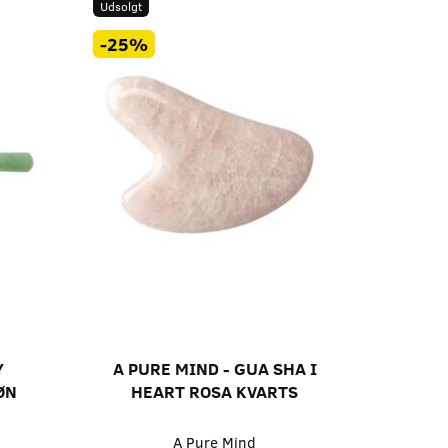
Udsolgt
-25%
Y
A PURE MIND - GUA SHA I
ØN
HEART ROSA KVARTS
A Pure Mind