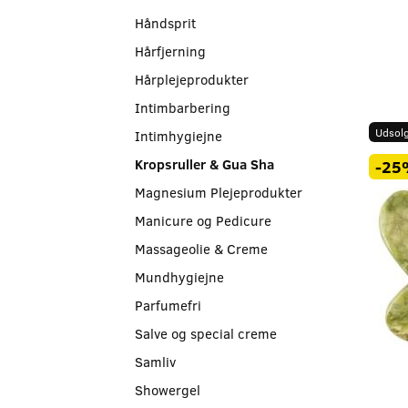
Håndsprit
Hårfjerning
Hårplejeprodukter
Intimbarbering
Udsolg
Intimhygiejne
Kropsruller & Gua Sha
-25
Magnesium Plejeprodukter
Manicure og Pedicure
Massageolie & Creme
Mundhygiejne
Parfumefri
Salve og special creme
Samliv
Showergel