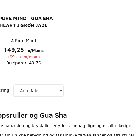
PURE MIND - GUA SHA
HEART I GRØN JADE
A Pure Mind
149,25
m/Moms
199,00
m/Moms
Du sparer:
49,75
ering:
opsruller og Gua Sha
e natursten og krystaller er yderst behagelige og er altid kølige.
ar sin unikke betydning og fås unikke farvenuancer og strukturer,