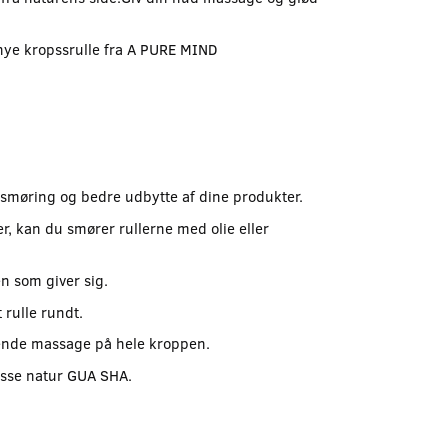
 nye kropssrulle fra A PURE MIND
smøring og bedre udbytte af dine produkter.
r, kan du smører rullerne med olie eller
en som giver sig.
t rulle rundt.
gående massage på hele kroppen.
isse natur GUA SHA.