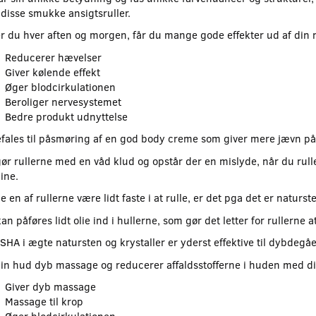
disse smukke ansigtsruller.
er du hver aften og morgen, får du mange gode effekter ud af din
Reducerer hævelser
Giver kølende effekt
Øger blodcirkulationen
Beroliger nervesystemet
Bedre produkt udnyttelse
fales til påsmøring af en god body creme som giver mere jævn på
ør rullerne med en våd klud og opstår der en mislyde, når du rulle
ine.
e en af rullerne være lidt faste i at rulle, er det pga det er naturst
Udsolgt
Udsolgt
an påføres lidt olie ind i hullerne, som gør det letter for rullerne a
-25%
-25%
SHA i ægte natursten og krystaller er yderst effektive til dybde
din hud dyb massage og reducerer affaldsstofferne i huden med d
Giver dyb massage
Massage til krop