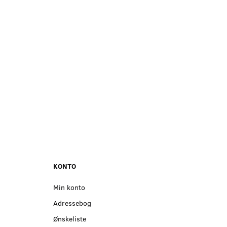
- GUA SHA
 JADE
s
ms
,75
KONTO
Min konto
Adressebog
Ønskeliste