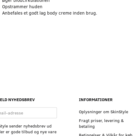
Øger blodcirkulationen
Opstrammer huden
Anbefales et godt lag body creme inden brug.
 - BODY
A PURE MIND - GUA SHA I
A PURE MIND 
LE I GRØN
HEART ROSA KVARTS
HEART I GRØN
149,25
149,25
ms
m/Moms
m/Mom
oms
199,00
m/Moms
199,00
m/Mo
9,75
Du sparer:
49,75
Du sparer:
49
Se produktet
Se produktet
MELD NYHEDSBREV
INFORMATIONER
l-
Oplysninger om SkinStyle
sse
Fragt priser, levering &
Style sender nyhedsbrev ud
betaling
er er gode tilbud og nye vare
Betingelser & Vilkår for køb