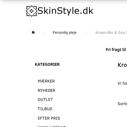
Personlig pleje
Kropsruller & Gua 
Kro
KATEGORIER
MÆRKER
Vi f
NYHEDER
OUTLET
Sort
TILBUD
EFTER PRIS
Herre Lækkert