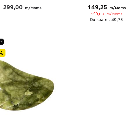
299,00
149,25
m/Moms
m/Moms
199,00
m/Moms
Du sparer:
49,75
t
%