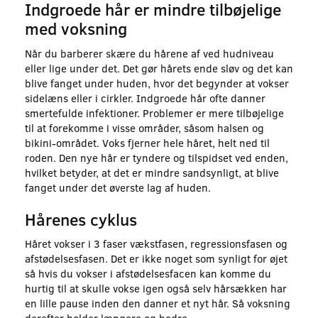
Indgroede hår er mindre tilbøjelige
med voksning
Når du barberer skære du hårene af ved hudniveau
eller lige under det. Det gør hårets ende sløv og det kan
blive fanget under huden, hvor det begynder at vokser
sidelæns eller i cirkler. Indgroede hår ofte danner
smertefulde infektioner. Problemer er mere tilbøjelige
til at forekomme i visse områder, såsom halsen og
bikini-området. Voks fjerner hele håret, helt ned til
roden. Den nye hår er tyndere og tilspidset ved enden,
hvilket betyder, at det er mindre sandsynligt, at blive
fanget under det øverste lag af huden.
Hårenes cyklus
Håret vokser i 3 faser vækstfasen, regressionsfasen og
afstødelsesfasen. Det er ikke noget som synligt for øjet
så hvis du vokser i afstødelsesfacen kan komme du
hurtig til at skulle vokse igen også selv hårsækken har
en lille pause inden den danner et nyt hår. Så voksning