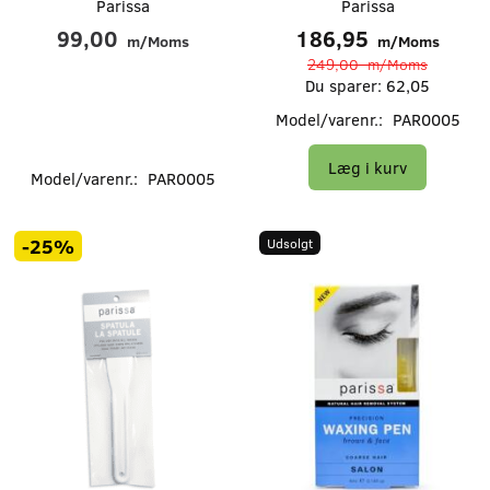
Parissa
Parissa
99,00
186,95
m/Moms
m/Moms
249,00
m/Moms
Du sparer:
62,05
Model/varenr.:
PAR0005
Læg i kurv
Model/varenr.:
PAR0005
-25%
Udsolgt