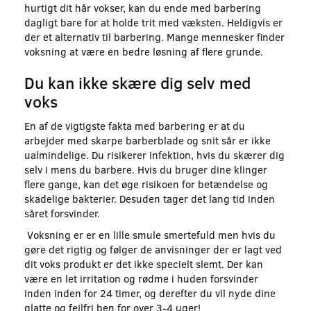
hurtigt dit hår vokser, kan du ende med barbering
dagligt bare for at holde trit med væksten. Heldigvis er
der et alternativ til barbering. Mange mennesker finder
voksning at være en bedre løsning af flere grunde.
Du kan ikke skære dig selv med
voks
En af de vigtigste fakta med barbering er at du
arbejder med skarpe barberblade og snit sår er ikke
ualmindelige. Du risikerer infektion, hvis du skærer dig
selv i mens du barbere. Hvis du bruger dine klinger
flere gange, kan det øge risikoen for betændelse og
skadelige bakterier. Desuden tager det lang tid inden
såret forsvinder.
Voksning er er en lille smule smertefuld men hvis du
gøre det rigtig og følger de anvisninger der er lagt ved
dit voks produkt er det ikke specielt slemt. Der kan
være en let irritation og rødme i huden forsvinder
inden inden for 24 timer, og derefter du vil nyde dine
glatte og fejlfri ben for over 3-4 uger!