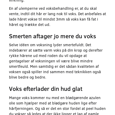
virkning.
En af ulemperne ved voksbehandling er, at du skal
vente, indtil dit hår er lang nok til voks. Det anbefales at
lade håret vokse til mindst 3mm så voks kan få fat i
håret og trække det ud.
Smerten aftager jo mere du voks
Selve idéen om voksning lyder smertefuldt. Det
indebærer at sætte varm voks på din krop og derefter
rykke hårene ud med roden du vil opdage at
gentagelser af voksningen vil være blive mindre
smertfeuld. Men samtidig er det sådan kvaliteten af
voksen også spiller ind sammen med teknikken også
blive bedre og bedre.
Voks efterlader din hud glat
Mange voks kommer nu med en blødgørende azulen
olie som hjælper med at blødgøre huden lige efter
hårfjerningen. Og så er det en stor fordel at peel huden
du vokser så ledes at der ikke ligger et lag af gamle