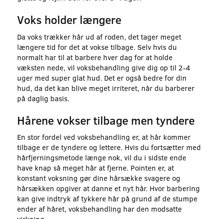
Voks holder længere
Da voks trækker hår ud af roden, det tager meget
længere tid for det at vokse tilbage. Selv hvis du
normalt har til at barbere hver dag for at holde
væksten nede, vil voksbehandling give dig op til 2-4
uger med super glat hud. Det er også bedre for din
hud, da det kan blive meget irriteret, når du barberer
på daglig basis.
Hårene vokser tilbage men tyndere
En stor fordel ved voksbehandling er, at hår kommer
tilbage er de tyndere og lettere. Hvis du fortsætter med
hårfjerningsmetode længe nok, vil du i sidste ende
have knap så meget hår at fjerne. Pointen er, at
konstant voksning gør dine hårsække svagere og
hårsækken opgiver at danne et nyt hår. Hvor barbering
kan give indtryk af tykkere hår på grund af de stumpe
ender af håret, voksbehandling har den modsatte