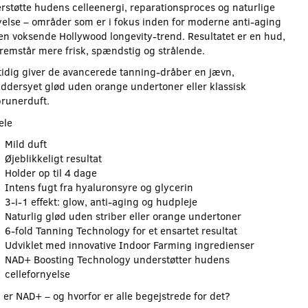
rstøtte hudens celleenergi, reparationsproces og naturlige
yelse – områder som er i fokus inden for moderne anti-aging
en voksende Hollywood longevity-trend. Resultatet er en hud,
fremstår mere frisk, spændstig og strålende.
idig giver de avancerede tanning-dråber en jævn,
ddersyet glød uden orange undertoner eller klassisk
brunerduft.
ele
Mild duft
Øjeblikkeligt resultat
Holder op til 4 dage
Intens fugt fra hyaluronsyre og glycerin
3-i-1 effekt: glow, anti-aging og hudpleje
Naturlig glød uden striber eller orange undertoner
6-fold Tanning Technology for et ensartet resultat
Udviklet med innovative Indoor Farming ingredienser
NAD+ Boosting Technology understøtter hudens
cellefornyelse
 er NAD+ – og hvorfor er alle begejstrede for det?