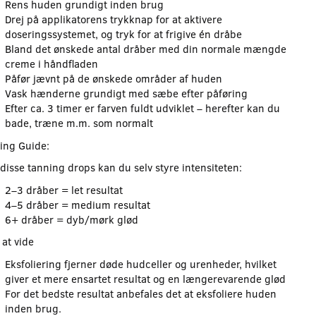
Rens huden grundigt inden brug
Drej på applikatorens trykknap for at aktivere
doseringssystemet, og tryk for at frigive én dråbe
Bland det ønskede antal dråber med din normale mængde
creme i håndfladen
Påfør jævnt på de ønskede områder af huden
Vask hænderne grundigt med sæbe efter påføring
Efter ca. 3 timer er farven fuldt udviklet – herefter kan du
bade, træne m.m. som normalt
ing Guide:
disse tanning drops kan du selv styre intensiteten:
2–3 dråber = let resultat
4–5 dråber = medium resultat
6+ dråber = dyb/mørk glød
 at vide
Eksfoliering fjerner døde hudceller og urenheder, hvilket
giver et mere ensartet resultat og en længerevarende glød
For det bedste resultat anbefales det at eksfoliere huden
inden brug.