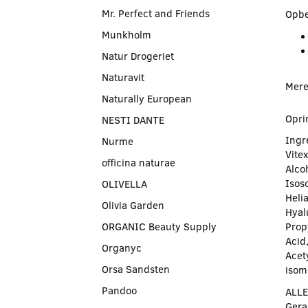
Mr. Perfect and Friends
Opbe
Munkholm
Natur Drogeriet
Naturavit
Mere
Naturally European
Opri
NESTI DANTE
Ingr
Nurme
Vite
officina naturae
Alco
Isoso
OLIVELLA
Heli
Olivia Garden
Hyal
ORGANIC Beauty Supply
Prop
Acid
Organyc
Acet
Orsa Sandsten
isom
Pandoo
ALLE
Geran