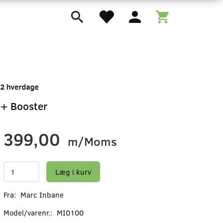
D+ Booster
399,00
m/Moms
Læg i kurv
Fra:
Marc Inbane
Model/varenr.:
MI0100