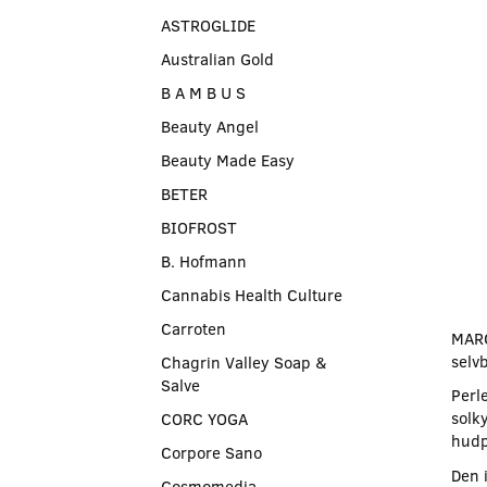
ASTROGLIDE
Australian Gold
B A M B U S
Beauty Angel
Beauty Made Easy
BETER
BIOFROST
B. Hofmann
Cannabis Health Culture
Carroten
MARC
selv
Chagrin Valley Soap &
Salve
Perl
solk
CORC YOGA
hudp
Corpore Sano
Den 
Cosmomedia