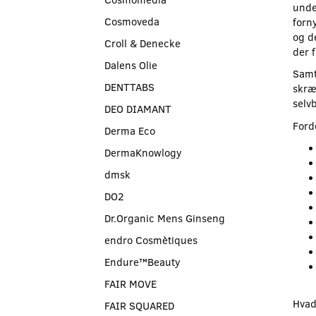
unde
Cosmoveda
forn
og d
Croll & Denecke
der 
Dalens Olie
Samt
DENTTABS
skræ
selv
DEO DIAMANT
Ford
Derma Eco
DermaKnowlogy
dmsk
DO2
Dr.Organic Mens Ginseng
endro Cosmètiques
Endure™Beauty
FAIR MOVE
Hvad
FAIR SQUARED