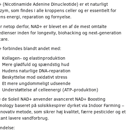
 (Nicotinamide Adenine Dinucleotide) er et naturligt
ym, som findes i alle kroppens celler og er essentielt for
ns energi, reparation og fornyelse.
er netop derfor, NAD+ er blevet en af de mest omtalte
edienser inden for longevity, biohacking og next-generation
care.
 forbindes blandt andet med:
Kollagen- og elastinproduktion
Mere glødfuld og spændstig hud
Hudens naturlige DNA-reparation
Beskyttelse mod oxidativt stress
Et mere ungdommeligt udseende
Understøttelse af celleenergi (ATP-produktion)
e de Soleil NAD+ anvender avanceret NAD+ Boosting
nology baseret på solsikkespirer dyrket via Indoor Farming –
novativ metode, som sikrer høj kvalitet, færre pesticider og et
ant lavere vandforbrug.
ndelse: