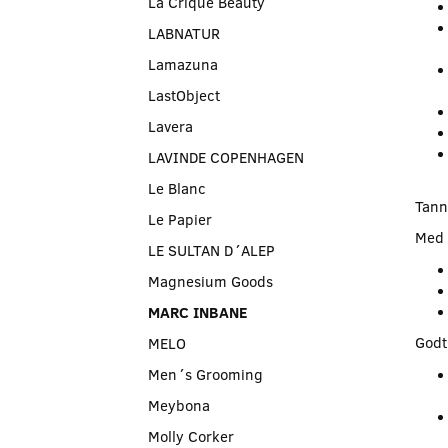
La Crique Beauty
LABNATUR
Lamazuna
LastObject
Lavera
LAVINDE COPENHAGEN
Le Blanc
Tann
Le Papier
Med 
LE SULTAN D´ALEP
Magnesium Goods
MARC INBANE
Godt
MELO
Men´s Grooming
Meybona
Molly Corker