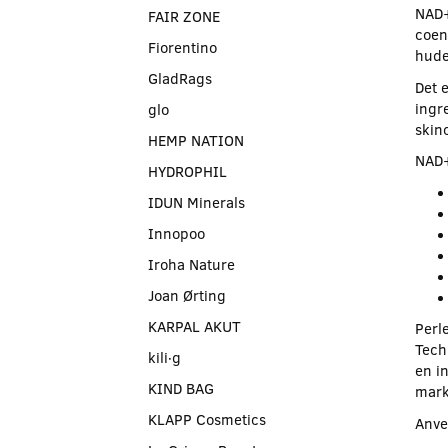
NAD+
FAIR ZONE
coenz
Fiorentino
hude
GladRags
Det 
ingr
glo
skin
HEMP NATION
NAD+
HYDROPHIL
IDUN Minerals
Innopoo
Iroha Nature
Joan Ørting
KARPAL AKUT
Perl
Tech
kili∙g
en in
KIND BAG
mark
KLAPP Cosmetics
Anve