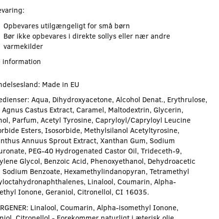
varing:
Opbevares utilgængeligt for små børn
Bør ikke opbevares i direkte sollys eller nær andre
varmekilder
 information
ndelsesland: Made in EU
edienser: Aqua, Dihydroxyacetone, Alcohol Denat., Erythrulose,
x Agnus Castus Extract, Caramel, Maltodextrin, Glycerin,
hol, Parfum, Acetyl Tyrosine, Capryloyl/Capryloyl Leucine
rbide Esters, Isosorbide, Methylsilanol Acetyltyrosine,
anthus Annuus Sprout Extract, Xanthan Gum, Sodium
uronate, PEG-40 Hydrogenated Castor Oil, Trideceth-9,
ylene Glycol, Benzoic Acid, Phenoxyethanol, Dehydroacetic
, Sodium Benzoate, Hexamethylindanopyran, Tetramethyl
yloctahydronaphthalenes, Linalool, Coumarin, Alpha-
ethyl Ionone, Geraniol, Citronellol, CI 16035.
RGENER: Linalool, Coumarin, Alpha-isomethyl Ionone,
iol, Citronellol - Forekommer naturligt i æterisk olie