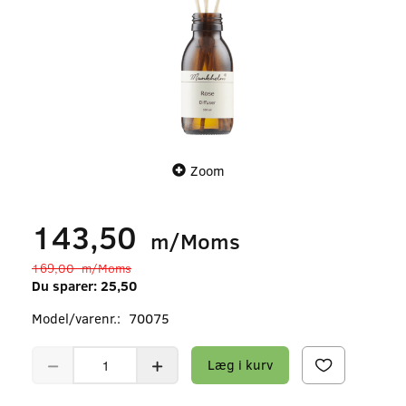
Zoom
143,50
m/Moms
169,00
m/Moms
Du sparer:
25,50
Model/varenr.:
70075
Læg i kurv