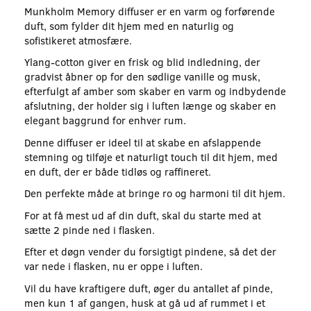
Munkholm Memory diffuser er en varm og forførende
duft, som fylder dit hjem med en naturlig og
sofistikeret atmosfære.
Ylang-cotton giver en frisk og blid indledning, der
gradvist åbner op for den sødlige vanille og musk,
efterfulgt af amber som skaber en varm og indbydende
afslutning, der holder sig i luften længe og skaber en
elegant baggrund for enhver rum.
Denne diffuser er ideel til at skabe en afslappende
stemning og tilføje et naturligt touch til dit hjem, med
en duft, der er både tidløs og raffineret.
Den perfekte måde at bringe ro og harmoni til dit hjem.
For at få mest ud af din duft, skal du starte med at
sætte 2 pinde ned i flasken.
Efter et døgn vender du forsigtigt pindene, så det der
var nede i flasken, nu er oppe i luften.
Vil du have kraftigere duft, øger du antallet af pinde,
men kun 1 af gangen, husk at gå ud af rummet i et