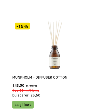
-15%
MUNKHOLM - DIFFUSER COTTON
143,50
m/Moms
169,00
m/Moms
Du sparer:
25,50
Læg i kurv