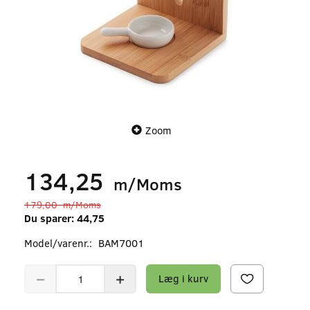
Zoom
134,25
m/Moms
179,00
m/Moms
Du sparer:
44,75
Model/varenr.:
BAM7001
Læg i kurv