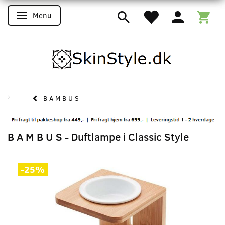
Menu
Skifte navigation
B A M B U S
B A M B U S - Duftlampe i Classic Style
-25%