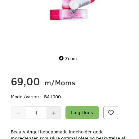
Zoom
69,00
m/Moms
Model/varenr.:
BA1000
Læg i kurv
Beauty Angel læbepomade indeholder gode
ingredienser, som sikre optimal pleje og beskyttelse af