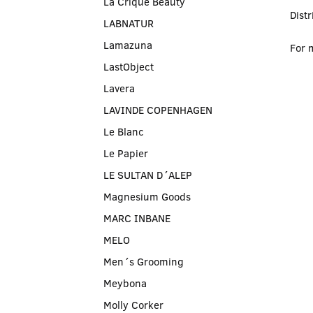
La Crique Beauty
Dist
LABNATUR
Lamazuna
For 
LastObject
Lavera
LAVINDE COPENHAGEN
Le Blanc
Le Papier
LE SULTAN D´ALEP
Magnesium Goods
MARC INBANE
MELO
Men´s Grooming
Meybona
Molly Corker