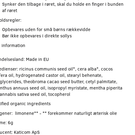
Synker den tilbage i røret, skal du holde en finger i bunden
af røret
oldsregler:
Opbevares uden for små børns rækkevidde
Bør ikke opbevares i direkte sollys
 information
ndelsesland: Made in EU
edienser: ricinus communis seed oil*, cera alba*, cocos
era oil, hydrogenated castor oil, stearyl behenate,
glycerides, theobroma cacao seed butter, cetyl palmitate,
anthus annuus seed oil, isopropyl myristate, mentha piperita
cannabis sativa seed oil, tocopherol
ified organic ingredients
rgener: limonene** - ** forekommer naturligt æterisk olie
me: 6g
ucent: Katicom ApS