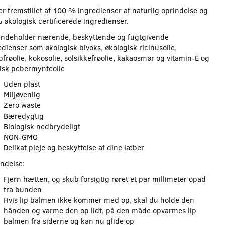
er fremstillet af 100 % ingredienser af naturlig oprindelse og
 økologisk certificerede ingredienser.
indeholder nærende, beskyttende og fugtgivende
edienser som økologisk bivoks, økologisk ricinusolie,
frøolie, kokosolie, solsikkefrøolie, kakaosmør og vitamin-E og
isk pebermynteolie
Uden plast
Miljøvenlig
Zero waste
Bæredygtig
Biologisk nedbrydeligt
NON-GMO
Delikat pleje og beskyttelse af dine læber
ndelse:
Fjern hætten, og skub forsigtig røret et par millimeter opad
fra bunden
Hvis lip balmen ikke kommer med op, skal du holde den
hånden og varme den op lidt, på den måde opvarmes lip
balmen fra siderne og kan nu glide op