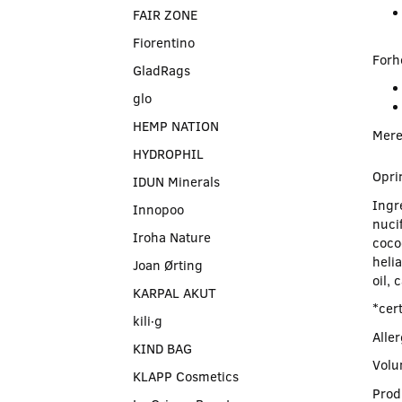
FAIR ZONE
Fiorentino
Forh
GladRags
glo
HEMP NATION
Mere
HYDROPHIL
Opri
IDUN Minerals
Ingr
Innopoo
nucif
Iroha Nature
coco
heli
Joan Ørting
oil, 
KARPAL AKUT
*cert
kili∙g
Alle
KIND BAG
Volu
KLAPP Cosmetics
Prod