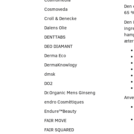
Den 
Cosmoveda
65 %
Croll & Denecke
Den 
Dalens Olie
ingr
hamp
DENTTABS
æter
DEO DIAMANT
Derma Eco
DermaKnowlogy
dmsk
DO2
Dr.Organic Mens Ginseng
Anve
endro Cosmètiques
Endure™Beauty
FAIR MOVE
FAIR SQUARED