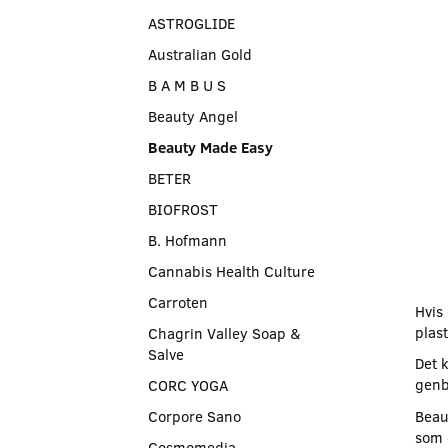
ASTROGLIDE
Australian Gold
B A M B U S
Beauty Angel
Beauty Made Easy
BETER
BIOFROST
B. Hofmann
Cannabis Health Culture
Carroten
Hvis 
plast
Chagrin Valley Soap &
Salve
Det 
genb
CORC YOGA
Corpore Sano
Beau
som 
Cosmomedia