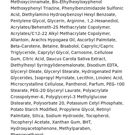
Methoxycinnamate, Bis-Ethylhexyloxyphenol
Methoxyphenyl Triazine, Phenylbenzimidazole Sulfonic
Acid, Diethylamino Hydroxybenzoyl Hexyl Benzoate,
Pentylene Glycol, Glycerin, Arginine, 1,2-Hexanediol,
Acrylates/Beheneth-25 Methacrylate Copolymer,
Acrylates/C12-22 Alkyl Methacrylate Copolymer,
Allantoin, Arachis Hypogaea Oil, Ascorbyl Palmitate,
Beta-Carotene, Betaine, Bisabolol, Caprylic/Capric
Triglyceride, Caprylyl Glycol, Carnosine, Cellulose
Gum, Citric Acid, Daucus Carota Sativa Extract,
Diethylhexyl Syringylidenemalonate, Disodium EDTA,
Glyceryl Oleate, Glyceryl Stearate, Hydrogenated Palm
Glycerides, Isopropyl Myristate, Lecithin, Linoleic Acid,
Microcrystalline Cellulose, Panthenol, Parfum, PEG-100
Stearate, PEG-20 Glyceryl Laurate, Polyacrylate
Crosspolymer-6, Polyglyceryl-3 Methylglucose
Distearate, Polysorbate 20, Potassium Cetyl Phosphate,
Potato Starch Modified, Propylene Glycol, Retinyl
Palmitate, Silica, Sodium Hydroxide, Tocopherol,
Tocopheryl Acetate, Xanthan Gum, BHT,
Hydroxyacetophenone, Methylparaben,
Phenoxyethanol