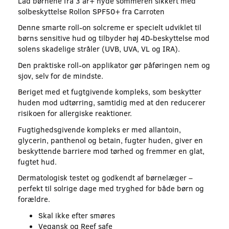
Lad børnene fra 3 år+ nyde sommeren sikkert med
solbeskyttelse Rollon SPF50+ fra Carroten
Denne smarte roll-on solcreme er specielt udviklet til
børns sensitive hud og tilbyder høj 4D-beskyttelse mod
solens skadelige stråler (UVB, UVA, VL og IRA).
Den praktiske roll-on applikator gør påføringen nem og
sjov, selv for de mindste.
Beriget med et fugtgivende kompleks, som beskytter
huden mod udtørring, samtidig med at den reducerer
risikoen for allergiske reaktioner.
Fugtighedsgivende kompleks er med allantoin,
glycerin, panthenol og betain, fugter huden, giver en
beskyttende barriere mod tørhed og fremmer en glat,
fugtet hud.
Dermatologisk testet og godkendt af børnelæger –
perfekt til solrige dage med tryghed for både børn og
forældre.
Skal ikke efter smøres
Vegansk og Reef safe