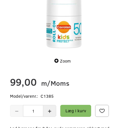
Zoom
99,00
m/Moms
Model/varenr.:
C1385
Læg i kurv