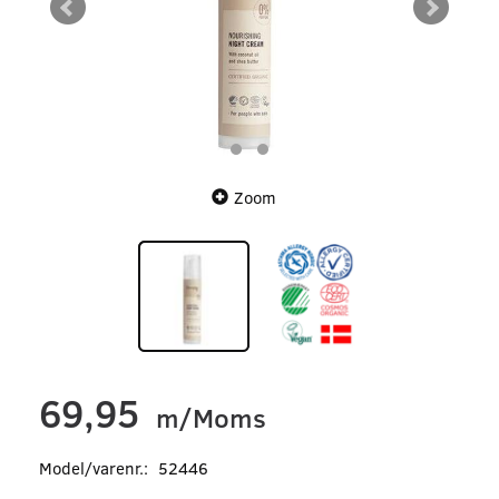
Zoom
69,95
m/Moms
Model/varenr.:
52446