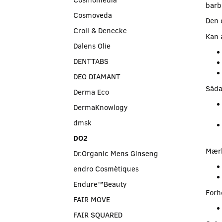
barb
Cosmoveda
Den 
Croll & Denecke
Kan 
Dalens Olie
DENTTABS
DEO DIAMANT
Såda
Derma Eco
DermaKnowlogy
dmsk
DO2
Mærk
Dr.Organic Mens Ginseng
endro Cosmètiques
Endure™Beauty
Forh
FAIR MOVE
FAIR SQUARED