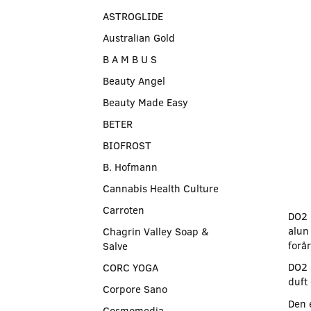
ASTROGLIDE
Australian Gold
B A M B U S
Beauty Angel
Beauty Made Easy
BETER
BIOFROST
B. Hofmann
Cannabis Health Culture
Carroten
DO2 
alun
Chagrin Valley Soap &
forå
Salve
DO2 
CORC YOGA
duft
Corpore Sano
Den 
Cosmomedia