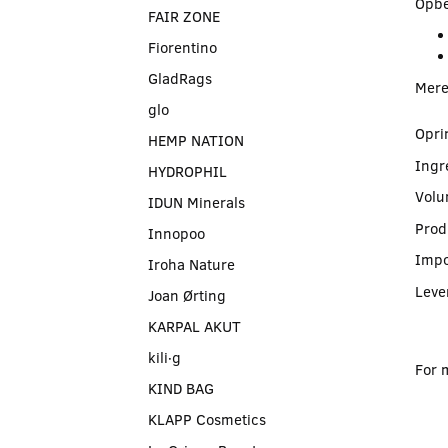
Opbe
FAIR ZONE
Fiorentino
GladRags
Mere
glo
Opri
HEMP NATION
Ingr
HYDROPHIL
Volu
IDUN Minerals
Prod
Innopoo
Impo
Iroha Nature
Leve
Joan Ørting
KARPAL AKUT
kili∙g
For 
KIND BAG
KLAPP Cosmetics