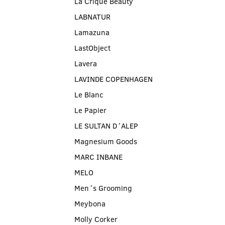
La Crique Beauty
LABNATUR
Lamazuna
LastObject
Lavera
LAVINDE COPENHAGEN
Le Blanc
Le Papier
LE SULTAN D´ALEP
Magnesium Goods
MARC INBANE
MELO
Men´s Grooming
Meybona
Molly Corker