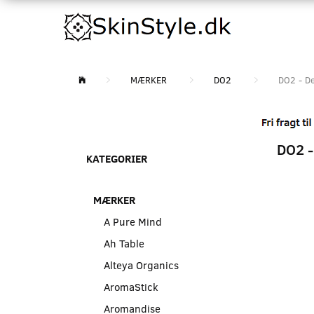
MÆRKER
DO2
DO2 - De
DO2 -
KATEGORIER
MÆRKER
A Pure Mind
Ah Table
Alteya Organics
AromaStick
Aromandise