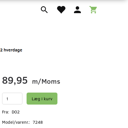
89,95
m/Moms
Læg i kurv
Fra:
DO2
Model/varenr.:
7248