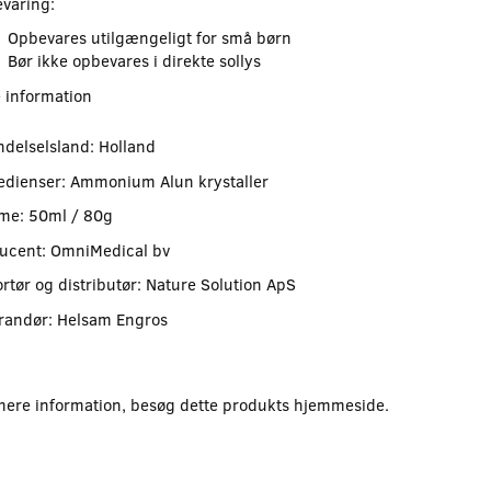
varing:
Opbevares utilgængeligt for små børn
Bør ikke opbevares i direkte sollys
 information
ndelselsland: Holland
edienser: Ammonium Alun krystaller
me: 50ml / 80g
ucent: OmniMedical bv
rtør og distributør: Nature Solution ApS
randør: Helsam Engros
mere information, besøg dette produkts
hjemmeside
.