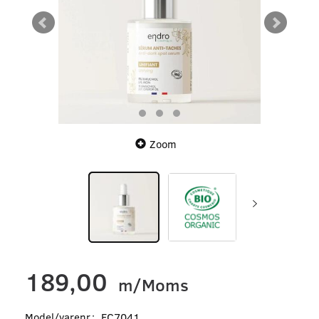
Zoom
189,00
m/Moms
Model/varenr.:
EC7041