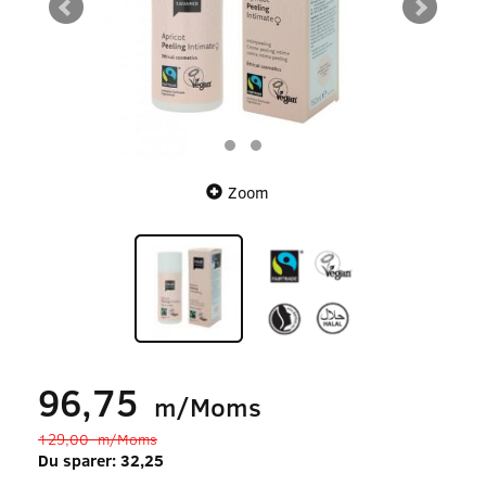
Zoom
96,75
m/Moms
129,00
m/Moms
Du sparer:
32,25