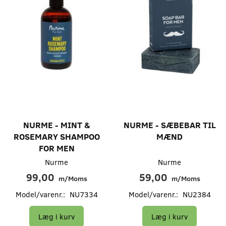
NURME - MINT &
NURME - SÆBEBAR TIL
ROSEMARY SHAMPOO
MÆND
FOR MEN
Nurme
Nurme
99,00
59,00
m/Moms
m/Moms
Model/varenr.:
NU7334
Model/varenr.:
NU2384
Læg i kurv
Læg i kurv