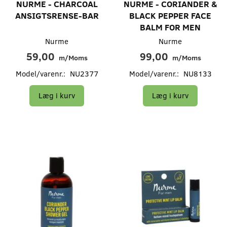
NURME - CHARCOAL
NURME - CORIANDER &
ANSIGTSRENSE-BAR
BLACK PEPPER FACE
BALM FOR MEN
Nurme
Nurme
59,00
99,00
m/Moms
m/Moms
Model/varenr.:
NU2377
Model/varenr.:
NU8133
Læg i kurv
Læg i kurv