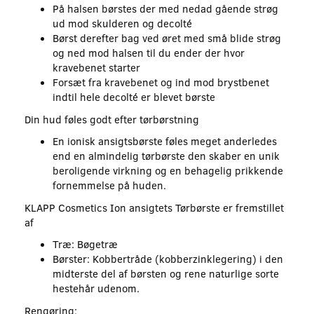
På halsen børstes der med nedad gående strøg
ud mod skulderen og decolté
Børst derefter bag ved øret med små blide strøg
og ned mod halsen til du ender der hvor
kravebenet starter
Forsæt fra kravebenet og ind mod brystbenet
indtil hele decolté er blevet børste
Din hud føles godt efter tørbørstning
En ionisk ansigtsbørste føles meget anderledes
end en almindelig tørbørste den skaber en unik
beroligende virkning og en behagelig prikkende
fornemmelse på huden.
KLAPP Cosmetics Ion ansigtets Tørbørste er fremstillet
af
Træ: Bøgetræ
Børster: Kobbertråde (kobberzinklegering) i den
midterste del af børsten og rene naturlige sorte
hestehår udenom.
Rengøring: