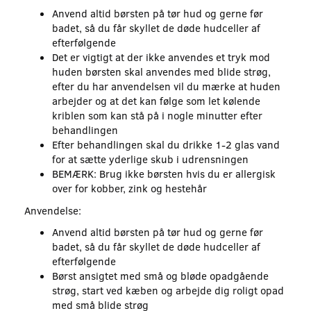
Anvend altid børsten på tør hud og gerne før
badet, så du får skyllet de døde hudceller af
efterfølgende
Det er vigtigt at der ikke anvendes et tryk mod
huden børsten skal anvendes med blide strøg,
efter du har anvendelsen vil du mærke at huden
arbejder og at det kan følge som let kølende
kriblen som kan stå på i nogle minutter efter
behandlingen
Efter behandlingen skal du drikke 1-2 glas vand
for at sætte yderlige skub i udrensningen
BEMÆRK: Brug ikke børsten hvis du er allergisk
over for kobber, zink og hestehår
Anvendelse:
Anvend altid børsten på tør hud og gerne før
badet, så du får skyllet de døde hudceller af
efterfølgende
Børst ansigtet med små og bløde opadgående
strøg, start ved kæben og arbejde dig roligt opad
med små blide strøg