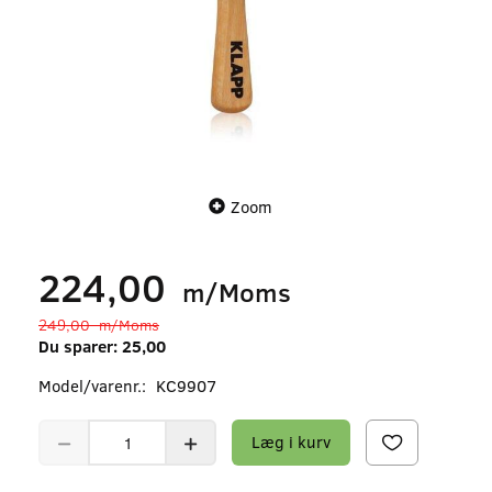
Zoom
224,00
m/Moms
249,00
m/Moms
Du sparer:
25,00
Model/varenr.:
KC9907
Læg i kurv