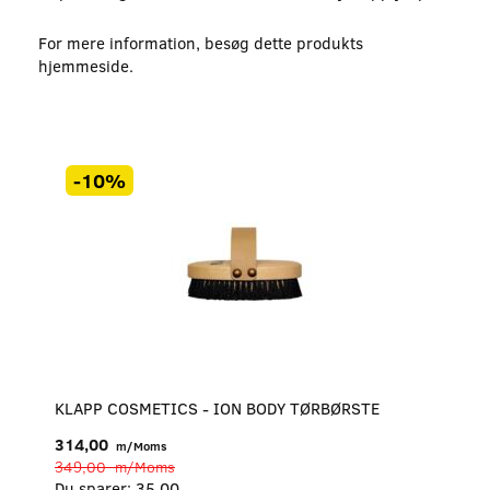
For mere information, besøg dette produkts
hjemmeside
.
-10%
KLAPP COSMETICS - ION BODY TØRBØRSTE
314,00
m/Moms
349,00
m/Moms
Du sparer:
35,00