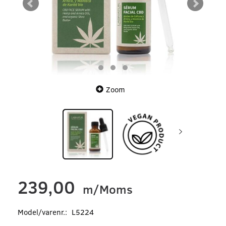
Zoom
239,00
m/Moms
Model/varenr.:
L5224