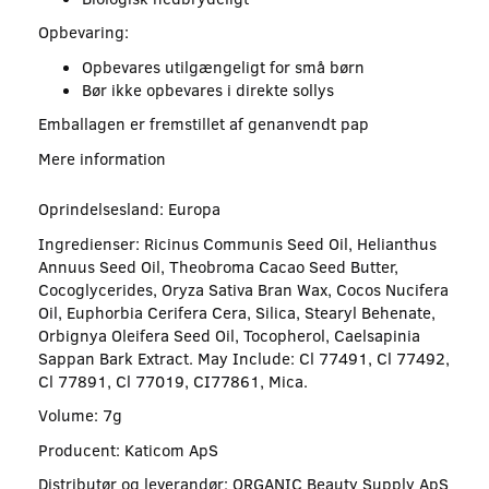
Opbevaring:
Opbevares utilgængeligt for små børn
Bør ikke opbevares i direkte sollys
Emballagen er fremstillet af genanvendt pap
Mere information
Oprindelsesland: Europa
Ingredienser: Ricinus Communis Seed Oil, Helianthus
Annuus Seed Oil, Theobroma Cacao Seed Butter,
Cocoglycerides, Oryza Sativa Bran Wax, Cocos Nucifera
Oil, Euphorbia Cerifera Cera, Silica, Stearyl Behenate,
Orbignya Oleifera Seed Oil, Tocopherol, Caelsapinia
Sappan Bark Extract. May Include: Cl 77491, Cl 77492,
Cl 77891, Cl 77019, CI77861, Mica.
Volume: 7g
Producent: Katicom ApS
Distributør og leverandør: ORGANIC Beauty Supply ApS