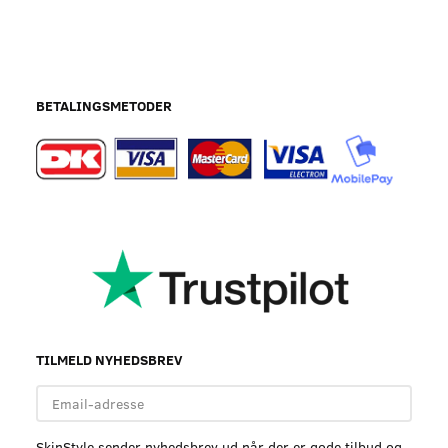
BETALINGSMETODER
TILMELD NYHEDSBREV
Email-
adresse
SkinStyle sender nyhedsbrev ud når der er gode tilbud og