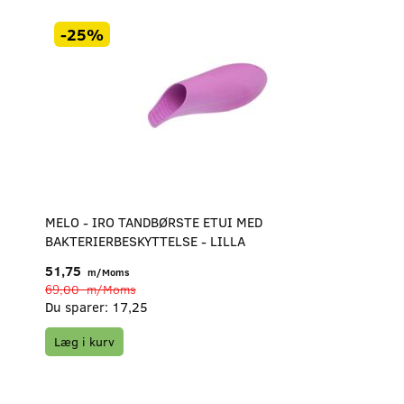
-25%
MELO - IRO TANDBØRSTE ETUI MED
BAKTERIERBESKYTTELSE - LILLA
51,75
m/Moms
69,00
m/Moms
Du sparer:
17,25
Læg i kurv