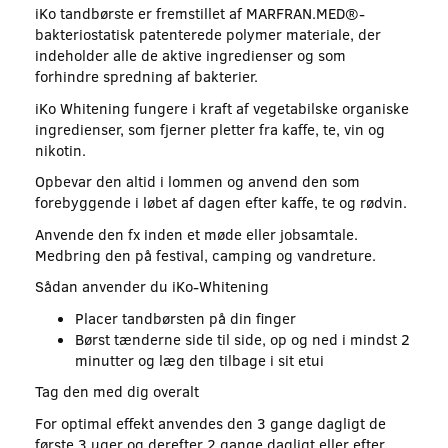
iKo tandbørste er fremstillet af MARFRAN.MED®-
bakteriostatisk patenterede polymer materiale, der
indeholder alle de aktive ingredienser og som
forhindre spredning af bakterier.
iKo Whitening fungere i kraft af vegetabilske organiske
ingredienser, som fjerner pletter fra kaffe, te, vin og
nikotin.
Opbevar den altid i lommen og anvend den som
forebyggende i løbet af dagen efter kaffe, te og rødvin.
Anvende den fx inden et møde eller jobsamtale.
Medbring den på festival, camping og vandreture.
Sådan anvender du iKo-Whitening
Placer tandbørsten på din finger
Børst tænderne side til side, op og ned i mindst 2
minutter og læg den tilbage i sit etui
Tag den med dig overalt
For optimal effekt anvendes den 3 gange dagligt de
første 3 uger og derefter 2 gange dagligt eller efter