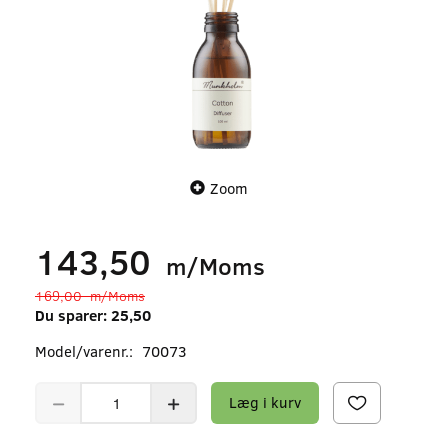
Zoom
143,50
m/Moms
169,00
m/Moms
Du sparer:
25,50
Model/varenr.:
70073
Læg i kurv