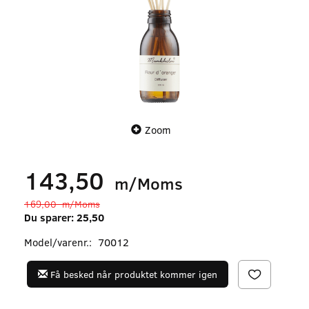
Zoom
143,50
m/Moms
169,00
m/Moms
Du sparer:
25,50
Model/varenr.:
70012
Få besked når produktet kommer igen