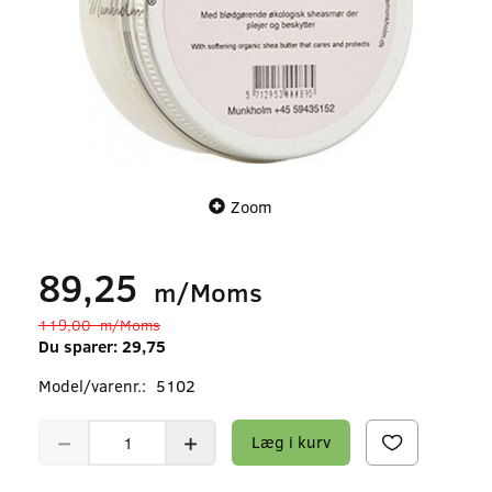
Zoom
89,25
m/Moms
119,00
m/Moms
Du sparer:
29,75
Model/varenr.:
5102
Læg i kurv