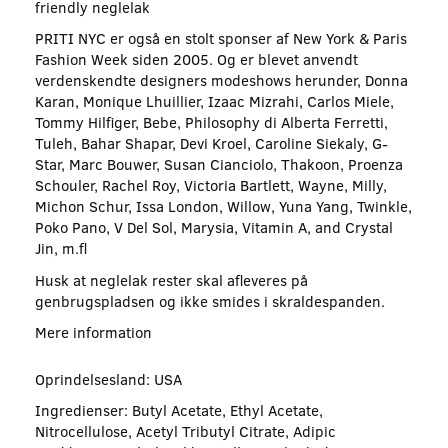
friendly neglelak
PRITI NYC er også en stolt sponser af New York & Paris
Fashion Week siden 2005. Og er blevet anvendt
verdenskendte designers modeshows herunder, Donna
Karan, Monique Lhuillier, Izaac Mizrahi, Carlos Miele,
Tommy Hilfiger, Bebe, Philosophy di Alberta Ferretti,
Tuleh, Bahar Shapar, Devi Kroel, Caroline Siekaly, G-
Star, Marc Bouwer, Susan Cianciolo, Thakoon, Proenza
Schouler, Rachel Roy, Victoria Bartlett, Wayne, Milly,
Michon Schur, Issa London, Willow, Yuna Yang, Twinkle,
Poko Pano, V Del Sol, Marysia, Vitamin A, and Crystal
Jin, m.fl
Husk at neglelak rester skal afleveres på
genbrugspladsen og ikke smides i skraldespanden.
Mere information
Oprindelsesland: USA
Ingredienser: Butyl Acetate, Ethyl Acetate,
Nitrocellulose, Acetyl Tributyl Citrate, Adipic