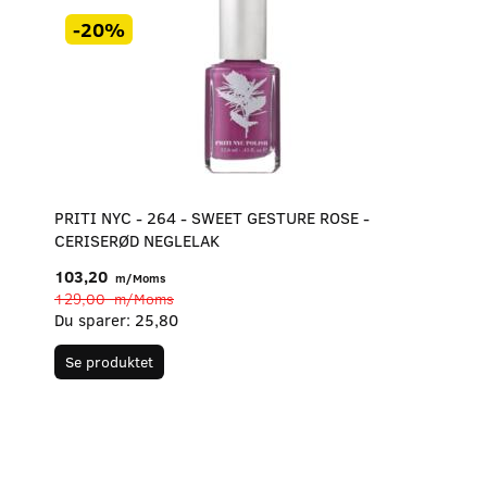
-20%
PRITI NYC - 264 - SWEET GESTURE ROSE -
CERISERØD NEGLELAK
103,20
m/Moms
129,00
m/Moms
Du sparer:
25,80
Se produktet