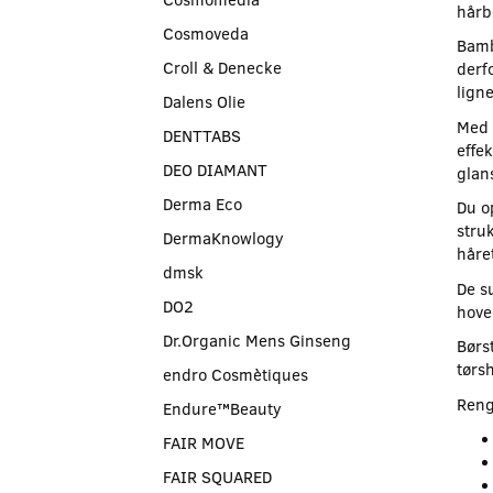
hårb
Cosmoveda
Bamb
Croll & Denecke
derfo
lign
Dalens Olie
Med 
DENTTABS
effek
DEO DIAMANT
glan
Derma Eco
Du op
stru
DermaKnowlogy
håre
dmsk
De s
DO2
hove
Dr.Organic Mens Ginseng
Børs
tørsh
endro Cosmètiques
Reng
Endure™Beauty
FAIR MOVE
FAIR SQUARED