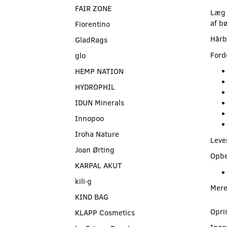
FAIR ZONE
Læg 
af b
Fiorentino
Hårb
GladRags
Ford
glo
HEMP NATION
HYDROPHIL
IDUN Minerals
Innopoo
Iroha Nature
Leve
Joan Ørting
Opbe
KARPAL AKUT
kili∙g
Mere
KIND BAG
Opri
KLAPP Cosmetics