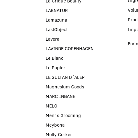
Ingr
La Crique Beauty
Volu
LABNATUR
Prod
Lamazuna
LastObject
Impo
Lavera
For 
LAVINDE COPENHAGEN
Le Blanc
Le Papier
LE SULTAN D´ALEP
Magnesium Goods
MARC INBANE
MELO
Men´s Grooming
Meybona
Molly Corker