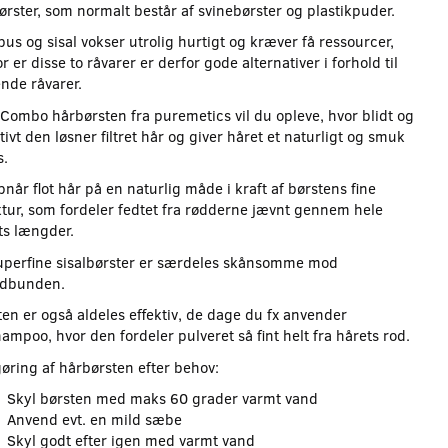
ørster, som normalt består af svinebørster og plastikpuder.
us og sisal vokser utrolig hurtigt og kræver få ressourcer,
r er disse to råvarer er derfor gode alternativer i forhold til
ende råvarer.
Combo hårbørsten fra puremetics vil du opleve, hvor blidt og
tivt den løsner filtret hår og giver håret et naturligt og smuk
s.
når flot hår på en naturlig måde i kraft af børstens fine
ktur, som fordeler fedtet fra rødderne jævnt gennem hele
ts længder.
uperfine sisalbørster er særdeles skånsomme mod
dbunden.
ten er også aldeles effektiv, de dage du fx anvender
ampoo, hvor den fordeler pulveret så fint helt fra hårets rod.
øring af hårbørsten efter behov:
Skyl børsten med maks 60 grader varmt vand
Anvend evt. en mild sæbe
Skyl godt efter igen med varmt vand