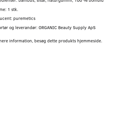
edienser: bambus, sisal, naturgummi, 100 % bomuld
me: 1 stk.
ucent: puremetics
rtør og leverandør: ORGANIC Beauty Supply ApS
mere information, besøg dette produkts
hjemmeside
.