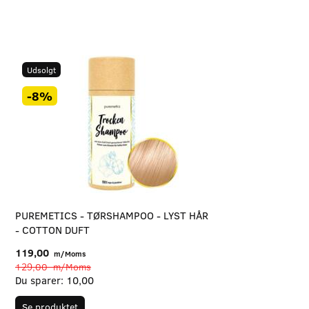
Udsolgt
-8%
PUREMETICS - TØRSHAMPOO - LYST HÅR
- COTTON DUFT
119,00
m/Moms
129,00
m/Moms
Du sparer:
10,00
Se produktet