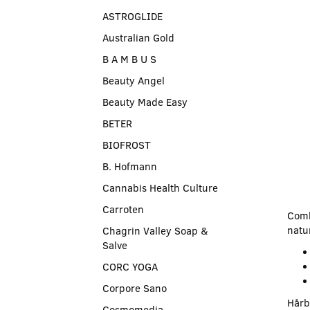
ASTROGLIDE
Australian Gold
B A M B U S
Beauty Angel
Beauty Made Easy
BETER
BIOFROST
B. Hofmann
Cannabis Health Culture
Carroten
Comb
natur
Chagrin Valley Soap &
Salve
CORC YOGA
Corpore Sano
Hårb
Cosmomedia