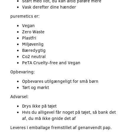
Start med lidt, du kan altid påføre mere
Vask derefter dine hænder
puremetics er:
Vegan
Zero Waste
Plastfri
Miljøvenlig
Bæredygtig
Co2 neutral
PeTA Cruelty-free and Vegan
Opbevaring:
Opbevares utilgængeligt for små børn
Tørt og mørkt
Advarsel:
Drys ikke på tøjet
Hvis du alligevel får noget på tøjet, så bank det
af, du må ikke gnide det af
Leveres i emballage fremstillet af genanvendt pap.