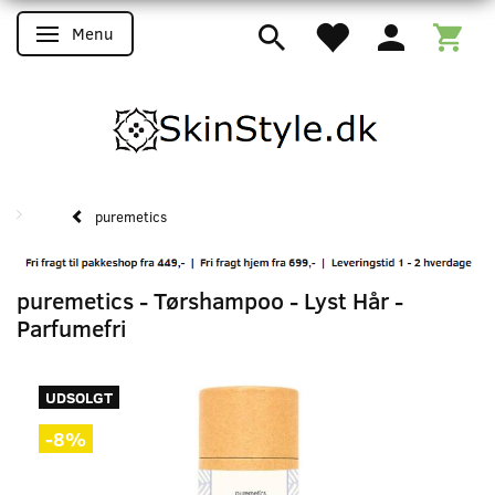
Menu
Skifte navigation
puremetics
puremetics - Tørshampoo - Lyst Hår -
Parfumefri
UDSOLGT
-8%