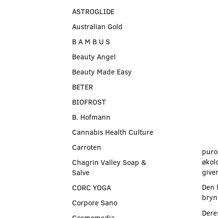
ASTROGLIDE
Australian Gold
B A M B U S
Beauty Angel
Beauty Made Easy
BETER
BIOFROST
B. Hofmann
Cannabis Health Culture
Carroten
puro
økol
Chagrin Valley Soap &
give
Salve
Den 
CORC YOGA
bryn
Corpore Sano
Dere
Cosmomedia