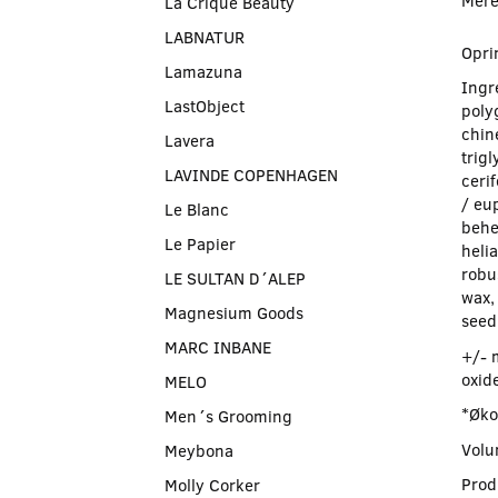
Mere
La Crique Beauty
LABNATUR
Opri
Lamazuna
Ingr
LastObject
poly
chine
Lavera
trigl
LAVINDE COPENHAGEN
ceri
/ eup
Le Blanc
behe
Le Papier
heli
robus
LE SULTAN D´ALEP
wax,
Magnesium Goods
seed 
MARC INBANE
+/- 
oxide
MELO
*Øko
Men´s Grooming
Volu
Meybona
Prod
Molly Corker