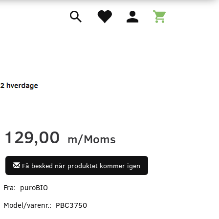
129,00
m/Moms
Få besked når produktet kommer igen
Fra:
puroBIO
Model/varenr.:
PBC3750