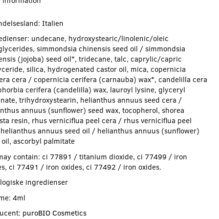
 information
ndelsesland: Italien
edienser: undecane, hydroxystearic/linolenic/oleic
glycerides, simmondsia chinensis seed oil / simmondsia
nsis (jojoba) seed oil*, tridecane, talc, caprylic/capric
yceride, silica, hydrogenated castor oil, mica, copernicia
fera cera / copernicia cerifera (carnauba) wax*, candelilla cera
horbia cerifera (candelilla) wax, lauroyl lysine, glyceryl
nate, trihydroxystearin, helianthus annuus seed cera /
anthus annuus (sunflower) seed wax, tocopherol, shorea
ta resin, rhus verniciflua peel cera / rhus verniciflua peel
 helianthus annuus seed oil / helianthus annuus (sunflower)
oil, ascorbyl palmitate
may contain: ci 77891 / titanium dioxide, ci 77499 / iron
s, ci 77491 / iron oxides, ci 77492 / iron oxides.
logiske ingredienser
me: 4ml
ucent:
puroBIO Cosmetics