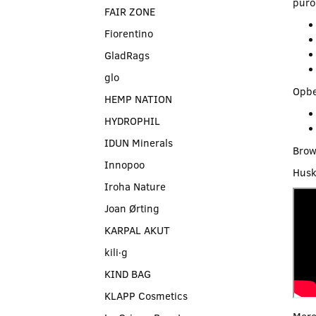
puro
FAIR ZONE
Fiorentino
GladRags
glo
Opbe
HEMP NATION
HYDROPHIL
IDUN Minerals
Brow
Innopoo
Husk 
Iroha Nature
Joan Ørting
KARPAL AKUT
kili∙g
KIND BAG
KLAPP Cosmetics