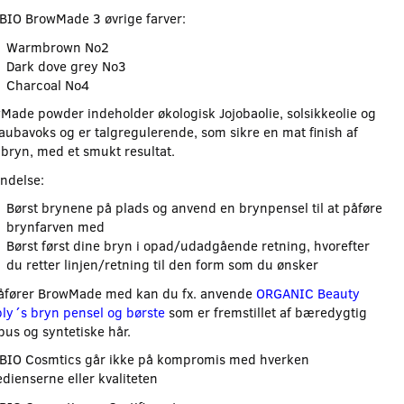
BIO BrowMade 3 øvrige farver:
Warmbrown No2
Dark dove grey No3
Charcoal No4
Made powder indeholder økologisk Jojobaolie, solsikkeolie og
aubavoks og er talgregulerende, som sikre en mat finish af
 bryn, med et smukt resultat.
ndelse:
Børst brynene på plads og anvend en brynpensel til at påføre
brynfarven med
Børst først dine bryn i opad/udadgående retning, hvorefter
du retter linjen/retning til den form som du ønsker
påfører BrowMade med kan du fx. anvende
ORGANIC Beauty
ly´s bryn pensel og børste
som er fremstillet af bæredygtig
us og syntetiske hår.
BIO Cosmtics går ikke på kompromis med hverken
edienserne eller kvaliteten