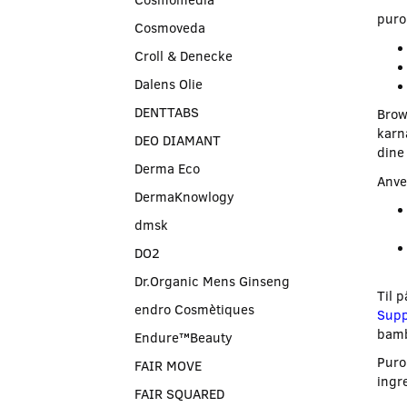
puro
Cosmoveda
Croll & Denecke
Dalens Olie
DENTTABS
Brow
karn
DEO DIAMANT
dine
Derma Eco
Anve
DermaKnowlogy
dmsk
DO2
Dr.Organic Mens Ginseng
Til 
endro Cosmètiques
Supp
bamb
Endure™Beauty
Puro
FAIR MOVE
ingr
FAIR SQUARED