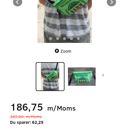
Zoom
186,75
m/Moms
249,00
m/Moms
Du sparer:
62,25