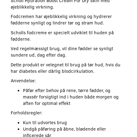
Scholl Hydration Boost Cream For Dry Skin med
øjeblikkelig virkning.
Fodcremen har øjeblikkelig virkning og hydrerer
fødderne synligt og lindrer tør og stram hud.
Scholls fodcreme er specielt udviklet til huden på
fødderne.
Ved regelmæssigt brug, vil dine fødder se synligt
sundere ud, dag efter dag.
Dette produkt er velegnet til brug på tør hud, hvis du
har diabetes eller dårlig blodcirkulation.
Anvendelse:
Påfør efter behov på rene, tørre fødder, og
massér forsigtigt ind i huden både morgen og
aften for optimal effekt
Forholdsregler:
Kun til udvortes brug
Undgå påføring på åbne, blødende eller
inficerede sår