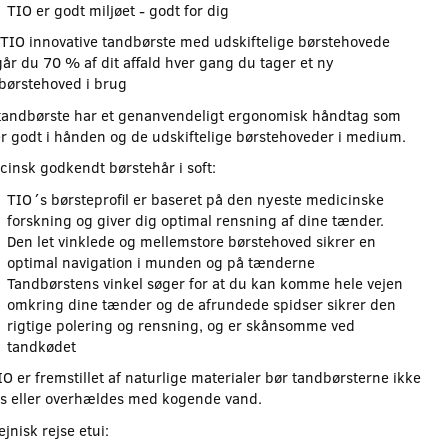
TIO er godt miljøet - godt for dig
TIO innovative tandbørste med udskiftelige børstehovede
år du 70 % af dit affald hver gang du tager et ny
børstehoved i brug
tandbørste har et genanvendeligt ergonomisk håndtag som
er godt i hånden og de udskiftelige børstehoveder i medium.
cinsk godkendt børstehår i soft:
TIO´s børsteprofil er baseret på den nyeste medicinske
forskning og giver dig optimal rensning af dine tænder.
Den let vinklede og mellemstore børstehoved sikrer en
optimal navigation i munden og på tænderne
Tandbørstens vinkel søger for at du kan komme hele vejen
omkring dine tænder og de afrundede spidser sikrer den
rigtige polering og rensning, og er skånsomme ved
tandkødet
O er fremstillet af naturlige materialer bør tandbørsterne ikke
s eller overhældes med kogende vand.
jnisk rejse etui: