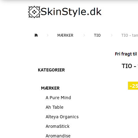
MÆRKER
TIO
TIO - tan
TIO -
KATEGORIER
-2
MÆRKER
A Pure Mind
Ah Table
Alteya Organics
AromaStick
Aromandise