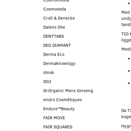
Cosmoveda
Med 
Croll & Denecke
undg
tand
Dalens Olie
TIO 
DENTTABS
ligg
DEO DIAMANT
Medi
Derma Eco
DermaKnowlogy
dmsk
DO2
Dr.Organic Mens Ginseng
endro Cosmètiques
Endure™Beauty
Da TI
koge
FAIR MOVE
Hygie
FAIR SQUARED