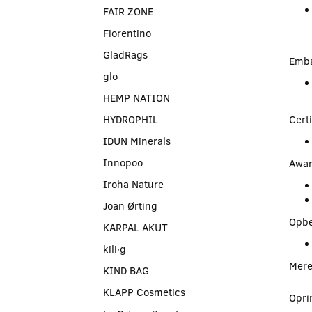
FAIR ZONE
Fiorentino
GladRags
Emba
glo
HEMP NATION
HYDROPHIL
Certi
IDUN Minerals
Innopoo
Awar
Iroha Nature
Joan Ørting
Opbe
KARPAL AKUT
kili∙g
Mere
KIND BAG
KLAPP Cosmetics
Opri