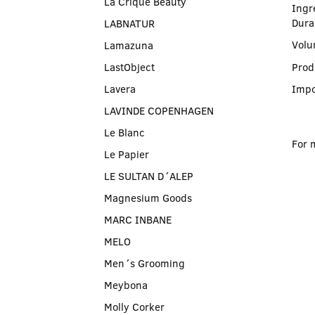
La Crique Beauty
Ingr
Dura
LABNATUR
Volu
Lamazuna
LastObject
Prod
Lavera
Impo
LAVINDE COPENHAGEN
Le Blanc
For 
Le Papier
LE SULTAN D´ALEP
Magnesium Goods
MARC INBANE
MELO
Men´s Grooming
Meybona
Molly Corker