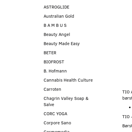
ASTROGLIDE
Australian Gold
B A M B U S
Beauty Angel
Beauty Made Easy
BETER
BIOFROST
B. Hofmann
Cannabis Health Culture
Carroten
TIO 
børs
Chagrin Valley Soap &
Salve
CORC YOGA
TIO 
Corpore Sano
Børst
Cosmomedia