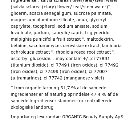
Ingredienser: salvia sclarea flower/leaf/stem water
(salvia sclarea (clary) flower/ leaf/stem water)*,
glicerin, acacia senegal gum, sucrose palmitate,
magnesium aluminum silicate, aqua, glyceryl
caprylate, tocopherol, sodium anisate, sodium
levulinate, parfum, caprylic/capric triglyceride,
malpighia punicifolia fruit extraxt *, maltodextrin,
betaine, saccharomyces cerevisiae extract, laminaria
ochroleuca extract *, rhodiola rosea root extract *,
ascorbyl glucoside. - may contain +/-:ci 77891
(titanium dioxide), ci 77491 (iron oxides), ci 77492
(iron oxides), ci 77499 (iron oxides), ci 77007
(ultramarines), ci 77742 (manganese violet)
* from organic farming 61,7 % af de samlede
ingredienser er af naturlig oprindelse 47,4 % af de
samlede ingredienser stammer fra kontrollerede
økologiske landbrug
Importør og leverandør: ORGANIC Beauty Supply ApS