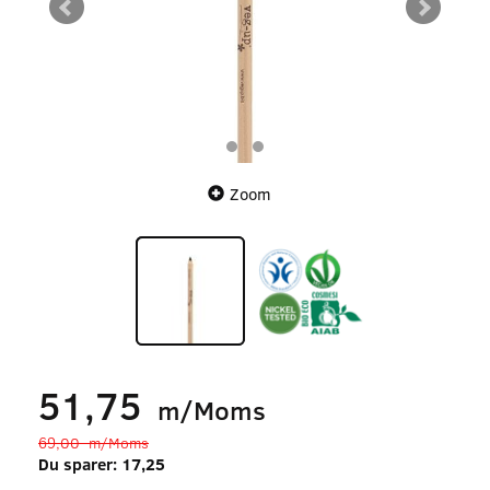
Zoom
51,75
m/Moms
69,00
m/Moms
Du sparer:
17,25